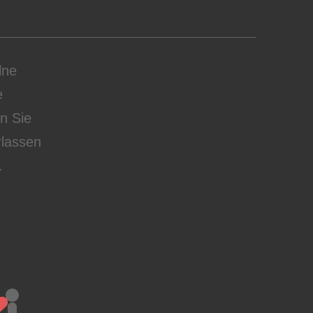
lne
e
en Sie
rlassen
.