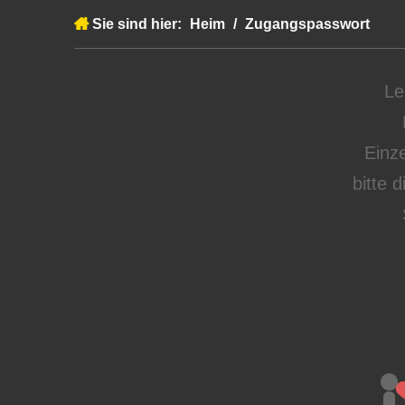
Sie sind hier:
Heim
/
Zugangspasswort
Le
Einze
bitte 