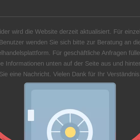
ider wird die Website derzeit aktualisiert. Für einze
Benutzer wenden Sie sich bitte zur Beratung an di
lhandelsplattform. Für geschäftliche Anfragen füll
die Informationen unten auf der Seite aus und hinte
Sie eine Nachricht. Vielen Dank für Ihr Verständnis