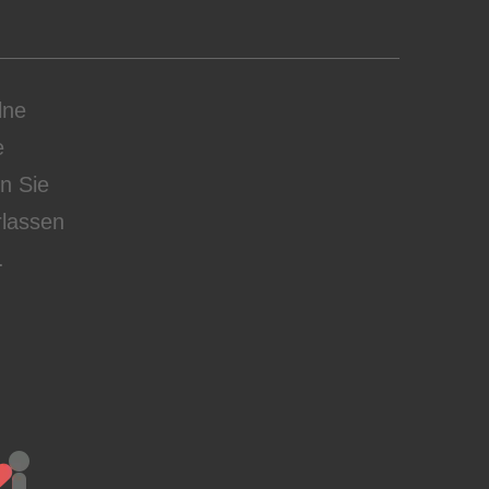
lne
e
en Sie
rlassen
.