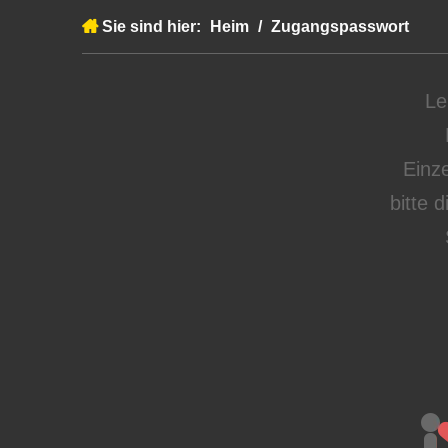
Sie sind hier:
Heim
/
Zugangspasswort
Le
Einze
bitte 