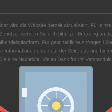
ider wird die Website derzeit aktualisiert. Für einze
Benutzer wenden Sie sich bitte zur Beratung an di
lhandelsplattform. Für geschäftliche Anfragen füll
die Informationen unten auf der Seite aus und hinte
Sie eine Nachricht. Vielen Dank für Ihr Verständnis