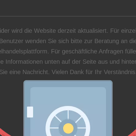
ider wird die Website derzeit aktualisiert. Für einze
Benutzer wenden Sie sich bitte zur Beratung an di
lhandelsplattform. Für geschäftliche Anfragen füll
die Informationen unten auf der Seite aus und hinte
Sie eine Nachricht. Vielen Dank für Ihr Verständnis