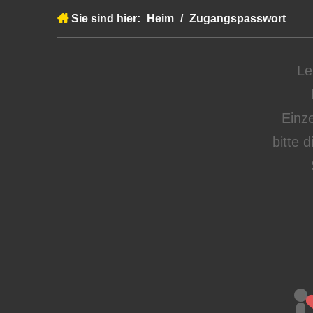
Sie sind hier:
Heim
/
Zugangspasswort
Le
Einze
bitte 