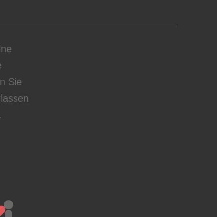
lne
e
en Sie
rlassen
.